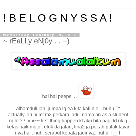
! B E L O G N Y S S A !
Wednesday, February 29, 2012
~ rEaLLy eNj0y . . =)
hai hai peeps. . .
alhamdulillah, jumpa lg ea kita kali nie. . huhu ^^
actually, ari ni mcm2 perkara jadi.. nama pn as a student
right ?? hihi~~ first thing happen kt aku bila pagi td nk g
kelas naik moto.. elok da jalan, tiba2 ja pecah pulak tayar
nya ha. . huh, serabut kepala jadinya.. huhu T__T