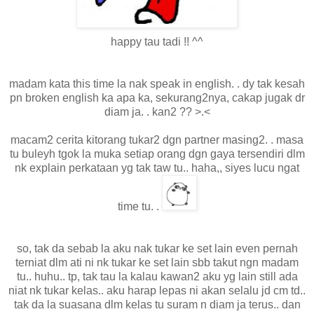
happy tau tadi !! ^^
madam kata this time la nak speak in english. . dy tak kesah
pn broken english ka apa ka, sekurang2nya, cakap jugak dr
diam ja. . kan2 ?? >.<
macam2 cerita kitorang tukar2 dgn partner masing2. . masa
tu buleyh tgok la muka setiap orang dgn gaya tersendiri dlm
nk explain perkataan yg tak taw tu.. haha,, siyes lucu ngat
time tu. .
so, tak da sebab la aku nak tukar ke set lain even pernah
terniat dlm ati ni nk tukar ke set lain sbb takut ngn madam
tu.. huhu.. tp, tak tau la kalau kawan2 aku yg lain still ada
niat nk tukar kelas.. aku harap lepas ni akan selalu jd cm td..
tak da la suasana dlm kelas tu suram n diam ja terus.. dan