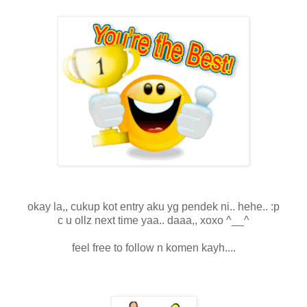
okay la,, cukup kot entry aku yg pendek ni.. hehe.. :p
c u ollz next time yaa.. daaa,, xoxo ^__^
feel free to follow n komen kayh....