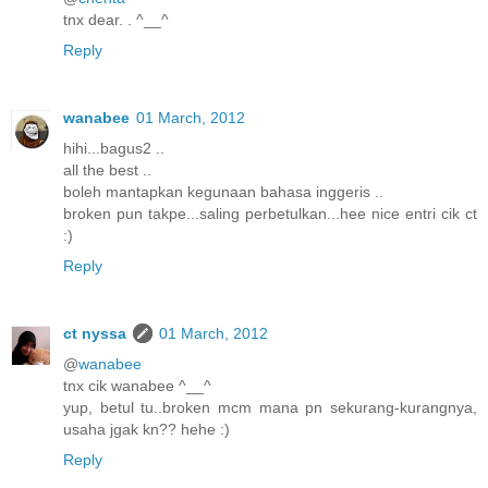
tnx dear. . ^__^
Reply
wanabee
01 March, 2012
hihi...bagus2 ..
all the best ..
boleh mantapkan kegunaan bahasa inggeris ..
broken pun takpe...saling perbetulkan...hee nice entri cik ct
:)
Reply
ct nyssa
01 March, 2012
@
wanabee
tnx cik wanabee ^__^
yup, betul tu..broken mcm mana pn sekurang-kurangnya,
usaha jgak kn?? hehe :)
Reply