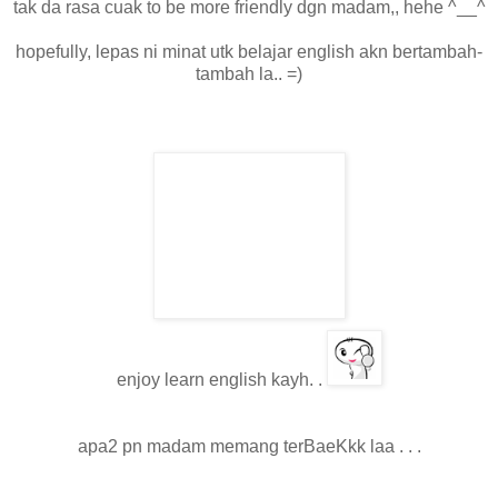
tak da rasa cuak to be more friendly dgn madam,, hehe ^__^
hopefully, lepas ni minat utk belajar english akn bertambah-
tambah la.. =)
enjoy learn english kayh. .
apa2 pn madam memang terBaeKkk laa . . .