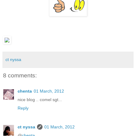
ct nyssa
8 comments:
chenta
01 March, 2012
nice blog .. comel sgt...
Reply
ct nyssa
01 March, 2012
@
chenta