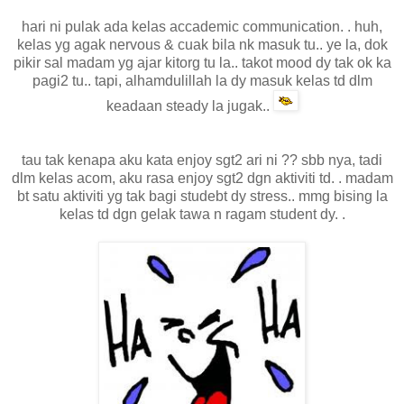
hari ni pulak ada kelas accademic communication. . huh,
kelas yg agak nervous & cuak bila nk masuk tu.. ye la, dok
pikir sal madam yg ajar kitorg tu la.. takot mood dy tak ok ka
pagi2 tu.. tapi, alhamdulillah la dy masuk kelas td dlm
keadaan steady la jugak..
tau tak kenapa aku kata enjoy sgt2 ari ni ?? sbb nya, tadi
dlm kelas acom, aku rasa enjoy sgt2 dgn aktiviti td. . madam
bt satu aktiviti yg tak bagi studebt dy stress.. mmg bising la
kelas td dgn gelak tawa n ragam student dy. .