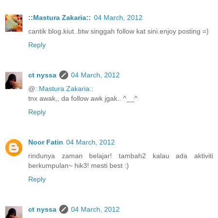
::Mastura Zakaria::
04 March, 2012
cantik blog.kiut..btw singgah follow kat sini.enjoy posting =)
Reply
ct nyssa
04 March, 2012
@
::Mastura Zakaria::
tnx awak,, da follow awk jgak.. ^__^
Reply
Noor Fatin
04 March, 2012
rindunya zaman belajar! tambah2 kalau ada aktiviti
berkumpulan~ hik3! mesti best :)
Reply
ct nyssa
04 March, 2012